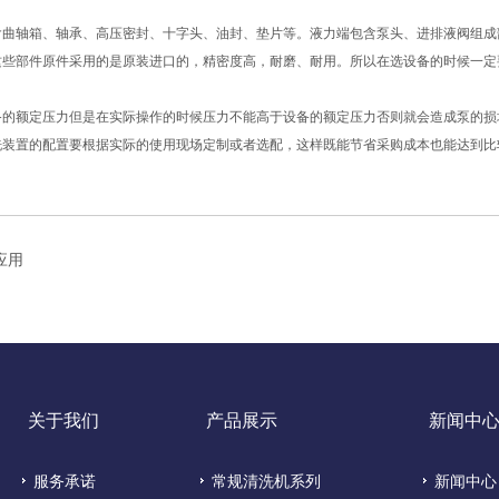
曲轴箱、轴承、高压密封、十字头、油封、垫片等。液力端包含泵头、进排液阀组成
些部件原件采用的是原装进口的，精密度高，耐磨、耐用。所以在选设备的时候一定
的额定压力但是在实际操作的时候压力不能高于设备的额定压力否则就会造成泵的损
装置的配置要根据实际的使用现场定制或者选配，这样既能节省采购成本也能达到比
应用
关于我们
产品展示
新闻中
服务承诺
常规清洗机系列
新闻中心