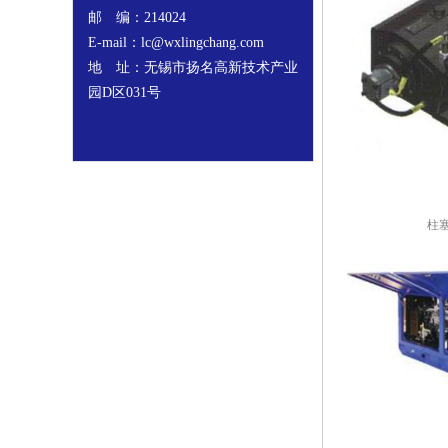
邮 编：214024
E-mail：lc@wxlingchang.com
地 址：无锡市扬名高新技术产业
园D区031号
柱塞