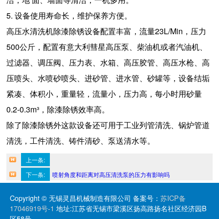
5. 设备使用寿命长，维护保养方便。
高压水清洗机除漆除锈设备配置丰富，流量23L/Min，压力
500公斤，配置有意大利彗星高压泵、柴油机或者汽油机、
过滤器、调压阀、压力表、水箱、高压胶管、高压水枪、高
压喷头、水喷砂喷头、进砂管、进水管、砂罐等，设备结垢
紧凑、体积小，重量轻，流量小，压力高，每小时用砂量
0.2-0.3m³，除漆除锈效率高。
除了除漆除锈外这款设备还可用于工业列管清洗、锅炉管道
清洗，工件清洗、铸件清砂、泵送清水等。
上一条:
简述油罐全自动高压清洗设备在石油化工行业的应用
下一条:
喷射角度和距离对高压清洗泵的压力有影响吗
Copyright © 无锡灵昌机械制造有限公司 备案号：
苏ICP备
17046919号-1
地址:江苏省无锡市梁溪区扬高路扬名社区经济园B
区58号